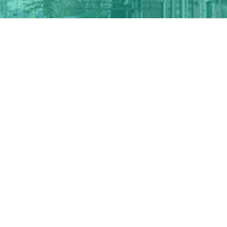
Adres
Dr. Cuyperslaan 76
eindhoven
5623 BB Eindhoven Nederland