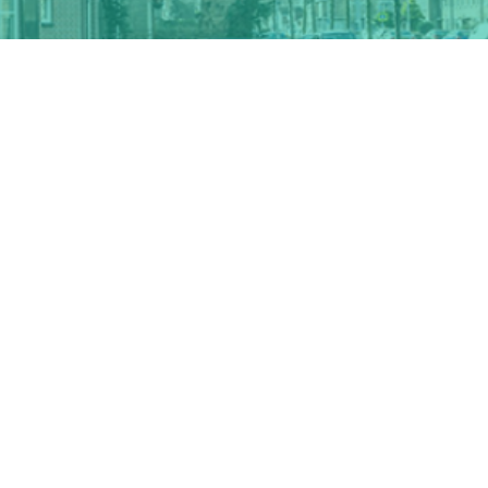
Parking: Vooraan (gratis)
Gelijkvloers, rolstoeltoegankelijk