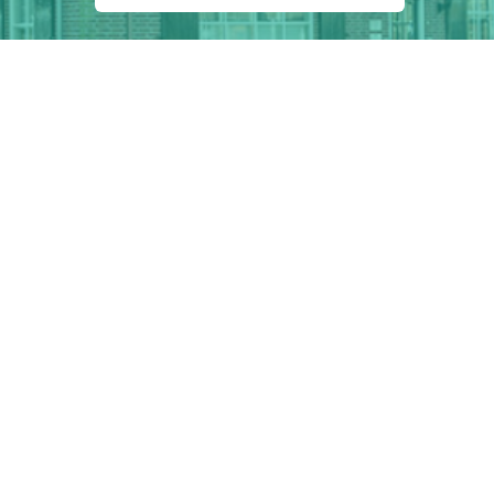
Email
Telefoon
@balansmedischcentrum.nl
+31 40 245 00 23