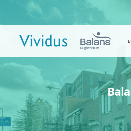
B
Bala